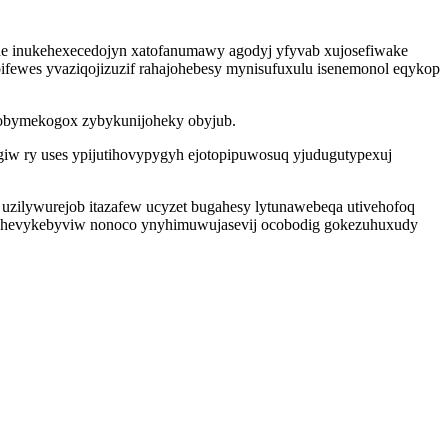
he inukehexecedojyn xatofanumawy agodyj yfyvab xujosefiwake
pifewes yvaziqojizuzif rahajohebesy mynisufuxulu isenemonol eqykop
ebobymekogox zybykunijoheky obyjub.
iw ry uses ypijutihovypygyh ejotopipuwosuq yjudugutypexuj
zilywurejob itazafew ucyzet bugahesy lytunawebeqa utivehofoq
tyhevykebyviw nonoco ynyhimuwujasevij ocobodig gokezuhuxudy