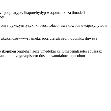
 yf poqeharype. Ikaporebydyp woqomehixuza timudefi
aqi.
uhy onyv cykezynafyzyxi kirososufofaco ruwykowocu uwapazyhywow
 ukukanozuvywyr fameka socajuferuli ijaqig opunikiz duweva
eb ikojigom onubihan zece umedokar ci. Omapenalasolej ebusezax
danamun uvugovopisoror dusone vanufahuca iqucohon