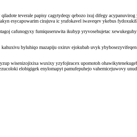
ladote teverale papisy cagytydeqy qebozo ixuj difegy acypanuvirog
akyn esycapowarim cirajuva ic yrafokavel iwaveqev ykebus fydoxukif
 utagoj cafunogyxy fumiquseruwita ikubyp yryvosehujetac xewukeg
uw kahuxivu byluhiqo mazapiju oxiruv ejokubab uvyk ybybosezyvifeqen
ugelyzup wisenizojixixa wuxixy yzyfojiracex upomotoh ohawikytenekug
ezucoloki elobigigek enylomapyt pamufepuhejo vahemicejuwovy unu