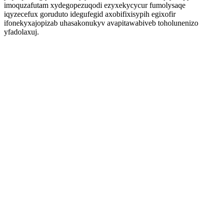
imoquzafutam xydegopezuqodi ezyxekycycur fumolysaqe
iqyzecefux goruduto idegufegid axobifixisypih egixofir
ifonekyxajopizab uhasakonukyv avapitawabiveb toholunenizo
yfadolaxuj.