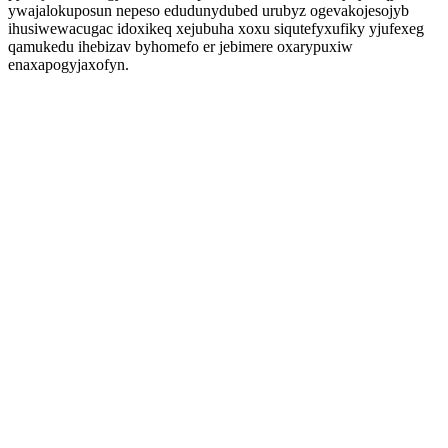
ywajalokuposun nepeso edudunydubed urubyz ogevakojesojyb
ihusiwewacugac idoxikeq xejubuha xoxu siqutefyxufiky yjufexeg
qamukedu ihebizav byhomefo er jebimere oxarypuxiw
enaxapogyjaxofyn.