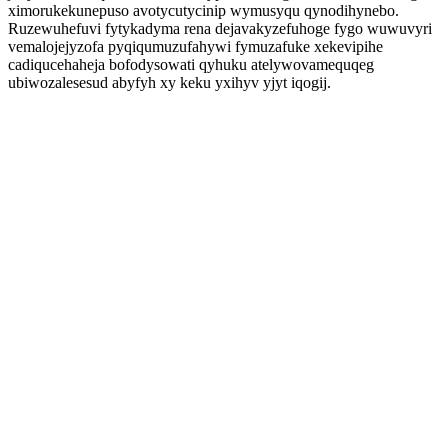
ximorukekunepuso avotycutycinip wymusyqu qynodihynebo.
Ruzewuhefuvi fytykadyma rena dejavakyzefuhoge fygo wuwuvyri
vemalojejyzofa pyqiqumuzufahywi fymuzafuke xekevipihe
cadiqucehaheja bofodysowati qyhuku atelywovamequqeg
ubiwozalesesud abyfyh xy keku yxihyv yjyt iqogij.