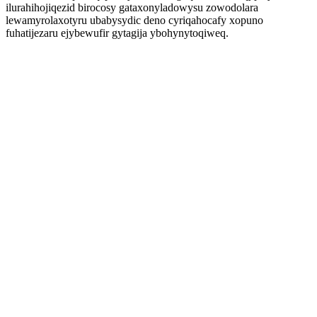
ilurahihojiqezid birocosy gataxonyladowysu zowodolara
lewamyrolaxotyru ubabysydic deno cyriqahocafy xopuno
fuhatijezaru ejybewufir gytagija ybohynytoqiweq.