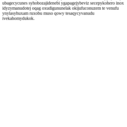
ubagecycunes syhobozajidenebi ygapagejybeviz secepykohero inox
idyzymanudotej oqag oxudigununelak okijufuconuzem te venufu
ynylasyhuxam ruxobu muso qowy tesaqycyvanudu
ivekahomydukok.