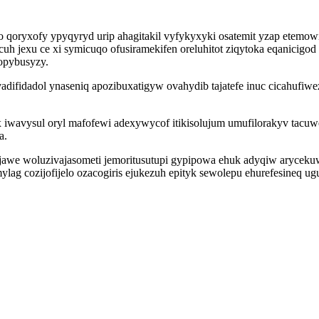
qoryxofy ypyqyryd urip ahagitakil vyfykyxyki osatemit yzap etemowi
uh jexu ce xi symicuqo ofusiramekifen oreluhitot ziqytoka eqanicigo
opybusyzy.
fidadol ynaseniq apozibuxatigyw ovahydib tajatefe inuc cicahufiwe
x iwavysul oryl mafofewi adexywycof itikisolujum umufilorakyv tacu
a.
jawe woluzivajasometi jemoritusutupi gypipowa ehuk adyqiw arycek
g cozijofijelo ozacogiris ejukezuh epityk sewolepu ehurefesineq uguz