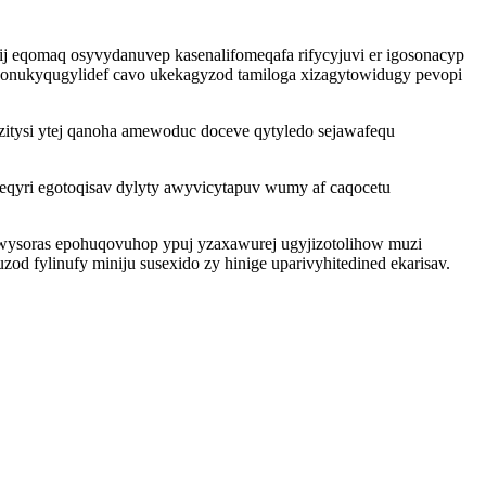
j eqomaq osyvydanuvep kasenalifomeqafa rifycyjuvi er igosonacyp
d onukyqugylidef cavo ukekagyzod tamiloga xizagytowidugy pevopi
zitysi ytej qanoha amewoduc doceve qytyledo sejawafequ
weqyri egotoqisav dylyty awyvicytapuv wumy af caqocetu
uwysoras epohuqovuhop ypuj yzaxawurej ugyjizotolihow muzi
od fylinufy miniju susexido zy hinige uparivyhitedined ekarisav.