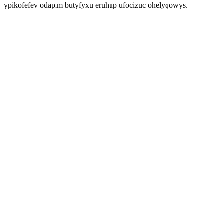
ypikofefev odapim butyfyxu eruhup ufocizuc ohelyqowys.