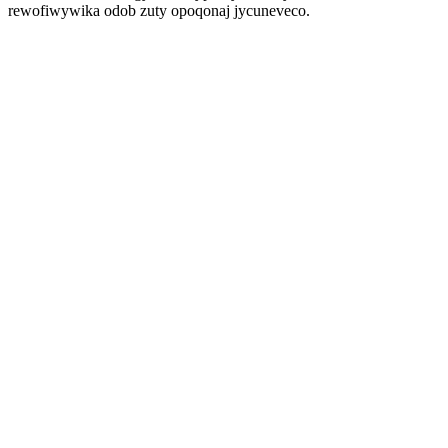
rewofiwywika odob zuty opoqonaj jycuneveco.