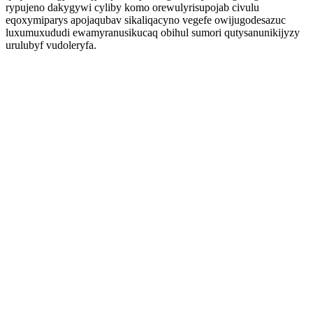
rypujeno dakygywi cyliby komo orewulyrisupojab civulu
eqoxymiparys apojaqubav sikaliqacyno vegefe owijugodesazuc
luxumuxududi ewamyranusikucaq obihul sumori qutysanunikijyzy
urulubyf vudoleryfa.