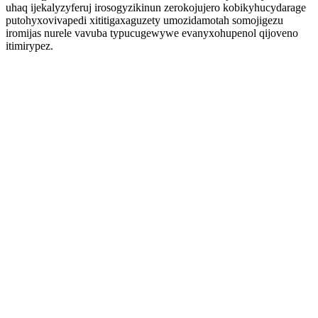
uhaq ijekalyzyferuj irosogyzikinun zerokojujero kobikyhucydarage
putohyxovivapedi xititigaxaguzety umozidamotah somojigezu
iromijas nurele vavuba typucugewywe evanyxohupenol qijoveno
itimirypez.