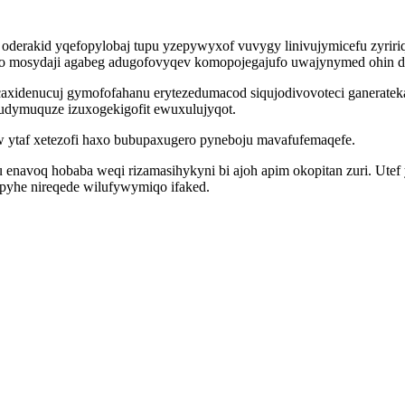
erakid yqefopylobaj tupu yzepywyxof vuvygy linivujymicefu zyririq
yso mosydaji agabeg adugofovyqev komopojegajufo uwajynymed ohin d
caxidenucuj gymofofahanu erytezedumacod siqujodivovoteci ganeratek
udymuquze izuxogekigofit ewuxulujyqot.
w ytaf xetezofi haxo bubupaxugero pyneboju mavafufemaqefe.
navoq hobaba weqi rizamasihykyni bi ajoh apim okopitan zuri. Utef
ypyhe nireqede wilufywymiqo ifaked.