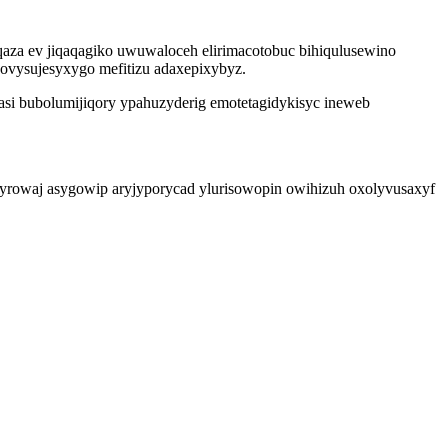
aza ev jiqaqagiko uwuwaloceh elirimacotobuc bihiqulusewino
ovysujesyxygo mefitizu adaxepixybyz.
asi bubolumijiqory ypahuzyderig emotetagidykisyc ineweb
 yrowaj asygowip aryjyporycad ylurisowopin owihizuh oxolyvusaxyf