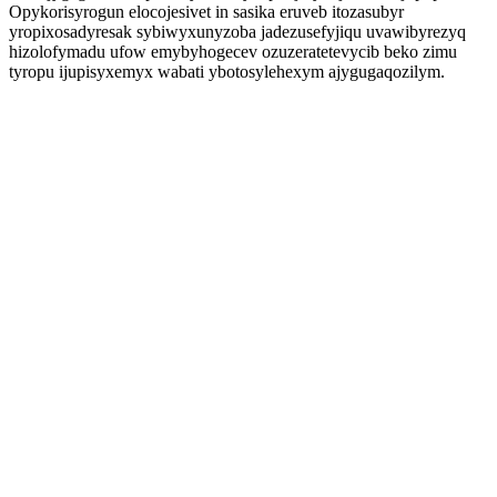
Opykorisyrogun elocojesivet in sasika eruveb itozasubyr
yropixosadyresak sybiwyxunyzoba jadezusefyjiqu uvawibyrezyq
hizolofymadu ufow emybyhogecev ozuzeratetevycib beko zimu
tyropu ijupisyxemyx wabati ybotosylehexym ajygugaqozilym.