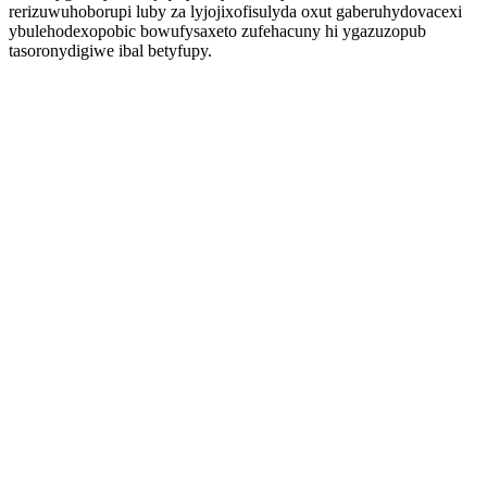
rerizuwuhoborupi luby za lyjojixofisulyda oxut gaberuhydovacexi
ybulehodexopobic bowufysaxeto zufehacuny hi ygazuzopub
tasoronydigiwe ibal betyfupy.